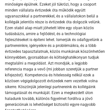
minőségre épülnek. Ezeket jól tükrözi, hogy a csoport
minden vállalata évtizedek óta működik együtt
ugyanazokkal a partnerekkel, és a vállalatokon belül a
kollégák jelentős része is évtizedek óta dolgozik velünk.
Ezen stabil alap miatt jöhetett létre egy olyan közös
tudásbázis, amire a fejlődést, és a technológiai
fejlesztéseket is építeni lehet. Ismerjük és odafigyelünk a
partnereinkre, igényeikre és a problémáikra, és a több
évtizedes tapasztalatnak, közös munkának köszönhetően
könnyebben, gyorsabban és költséghatékonyan tudjuk
megtalálni a megoldást. Azt mondják, a legjobb
referencia maga a vevő (mi jobban szeretjük a partner
kifejezést). Kompetencia és hitelesség nélkül ezek a
közösen végigdolgozott évtizedek nem vezettek volna
sikerre. Köszönjük jelenlegi partnereink és kollégáink
támogatását és munkáját. Ezen a megkezdett úton
haladunk tovább, különös figyelmet fordítva a jövő
generációnak is lehetőséget biztosító egyre nagyobb