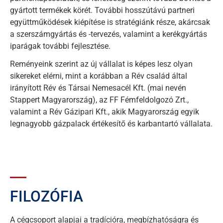
gyártott termékek körét. További hosszútávú partneri
együttműködések kiépítése is stratégiánk része, akárcsak
a szerszámgyártás és -tervezés, valamint a kerékgyártás
iparágak további fejlesztése.
Reményeink szerint az új vállalat is képes lesz olyan
sikereket elérni, mint a korábban a Rév család által
irányított Rév és Társai Nemesacél Kft. (mai nevén
Stappert Magyarország), az FF Fémfeldolgozó Zrt.,
valamint a Rév Gázipari Kft., akik Magyarország egyik
legnagyobb gázpalack értékesítő és karbantartó vállalata.
FILOZÓFIA
A cégcsoport alapjai a tradícióra, megbízhatóságra és