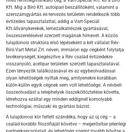
híres fémmegmunkáló cég, a Vart-Speciál Kft. és a Bíró
Kft. Míg a Bíró Kft. autóipari beszállítóként, valamint a
szerszámgyártás és-tervezés területén rendelkezik több
évtizedes tapasztalattal, addig a Vart-Speciál
Kft.állványkerekek, lemezalkatrészek gyártásával,
összeszerelésével szerzett magának hírnevet. A közös
tulajdonosi struktúra első lépéseként a két vállalat Rév-
Bíró-Vart Metal Zrt. néven, immáron egy cégként folytatja
tevékenységét, kiegészítve a Rév család évtizedekre
visszanyúló, acélipar területen szerzett tapasztalatával.
Ezen tényezők találkozásával és az egybeolvadással
olyan lehetőségek nyíltak meg, amilyenekre korábban
külön-külön egyik cégnek sem volt lehetősége. A névbeli
összeolvadást a telephelyek összeköltöztetése követte,
létrehozva ezáltal egy minden eddiginél komolyabb
technológiai, műszaki és gyártási bázist.
A tulajdonosi kör feltett szándéka, hogy az új cég – a
család korábbi filozófiáját követve – megerősítse jelenlegi
partnerkapcsolatait, és lehetőség szerint tovább bővítse a