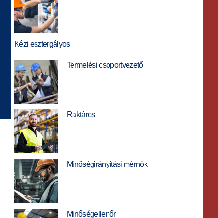
Kézi esztergályos
Termelési csoportvezető
Raktáros
Minőségirányítási mérnök
Minőségellenőr