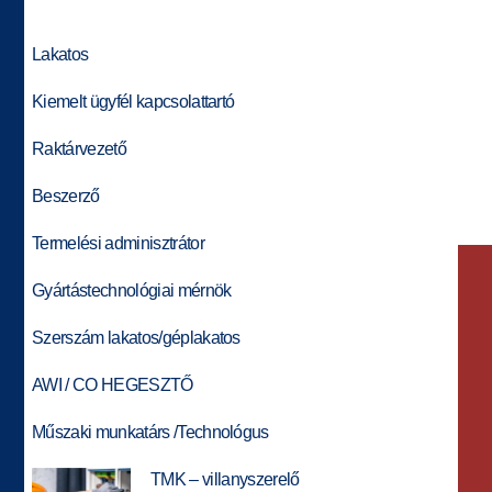
Lakatos
Kiemelt ügyfél kapcsolattartó
Raktárvezető
Beszerző
Termelési adminisztrátor
Gyártástechnológiai mérnök
Szerszám lakatos/géplakatos
AWI / CO HEGESZTŐ
Műszaki munkatárs /Technológus
TMK – villanyszerelő