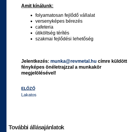
Amit kínálunk:
folyamatosan fejlődő vállalat
versenyképes bérezés
cafeteria
útiköltség térítés
szakmai fejlődési lehetőség
Jelentkezés:
munka@revmetal.hu
címre küldött
fényképes önéletrajzzal a munkakör
megjelölésével!
ELŐZŐ
Lakatos
További állásajánlatok