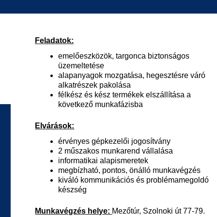
Feladatok:
emelőeszközök, targonca biztonságos
üzemeltetése
alapanyagok mozgatása, hegesztésre váró
alkatrészek pakolása
félkész és kész termékek elszállítása a
következő munkafázisba
Elvárások:
érvényes gépkezelői jogosítvány
2 műszakos munkarend vállalása
informatikai alapismeretek
megbízható, pontos, önálló munkavégzés
kiváló kommunikációs és problémamegoldó
készség
Munkavégzés helye:
Mezőtúr, Szolnoki út 77-79.