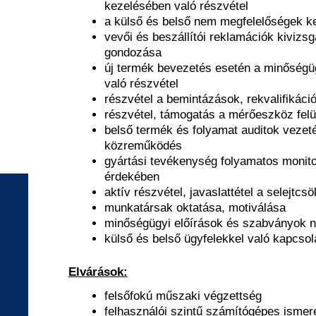
kezelésében való részvétel
a külső és belső nem megfelelőségek k
vevői és beszállítói reklamációk kivizsg
gondozása
új termék bevezetés esetén a minőség
való részvétel
részvétel a bemintázások, rekvalifikáci
részvétel, támogatás a mérőeszköz felü
belső termék és folyamat auditok vezet
közreműködés
gyártási tevékenység folyamatos monit
érdekében
aktív részvétel, javaslattétel a selejtc
munkatársak oktatása, motiválása
minőségügyi előírások és szabványok 
külső és belső ügyfelekkel való kapcsol
Elvárások:
felsőfokú műszaki végzettség
felhasználói szintű számítógépes ismeret