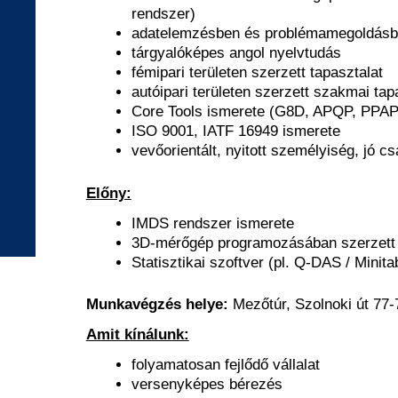
rendszer)
adatelemzésben és problémamegoldásb
tárgyalóképes angol nyelvtudás
fémipari területen szerzett tapasztalat
autóipari területen szerzett szakmai tap
Core Tools ismerete (G8D, APQP, PPA
ISO 9001, IATF 16949 ismerete
vevőorientált, nyitott személyiség, jó c
Előny:
IMDS rendszer ismerete
3D-mérőgép programozásában szerzett
Statisztikai szoftver (pl. Q-DAS / Mini
Munkavégzés helye:
Mezőtúr, Szolnoki út 77-
Amit kínálunk:
folyamatosan fejlődő vállalat
versenyképes bérezés