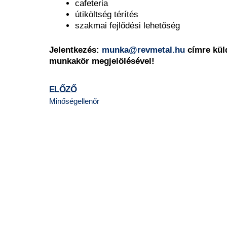
cafeteria
útiköltség térítés
szakmai fejlődési lehetőség
Jelentkezés:
munka@revmetal.hu
címre küld
munkakör megjelölésével!
ELŐZŐ
Minőségellenőr