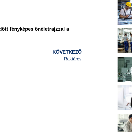
ött fényképes önéletrajzzal a
KÖVETKEZŐ
Raktáros