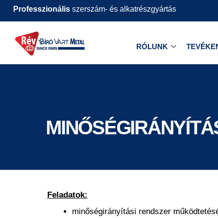
Professzionális
szerszám- és alkatrészgyártás
RÓLUNK
TEVÉKE
MINŐSÉGIRÁNYÍTÁ
Feladatok:
minőségirányítási rendszer működtetésé