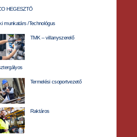
 CO HEGESZTŐ
i munkatárs /Technológus
TMK – villanyszerelő
sztergályos
Termelési csoportvezető
Raktáros