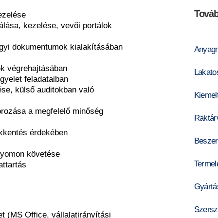
Továb
ezelése
álása, kezelése, vevői portálok
ügyi dokumentumok kialakításában
Anyag
ók végrehajtásában
Lakato
gyelet feladataiban
ése, külső auditokban való
Kiemelt
orozása a megfelelő minőség
Raktár
sökkentés érdekében
Beszer
nyomon követése
Termelé
attartás
Gyártá
Szersz
 (MS Office, vállalatirányítási