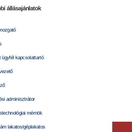
bi állásajánlatok
mozgató
s
 ügyfél kapcsolattartó
vezető
ző
si adminisztrátor
stechnológiai mérnök
ám lakatos/géplakatos