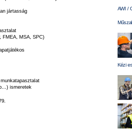
AWI /
an jártasság
Műszak
asztalat
P, FMEA, MSA, SPC)
sapatjátékos
Kézi e
 munkatapasztalat
tab…) ismeretek
79.